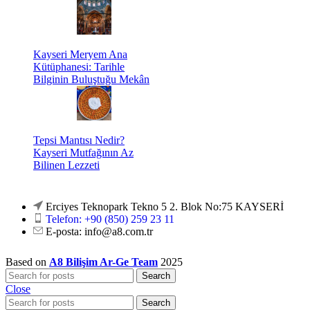
Kayseri Meryem Ana
Kütüphanesi: Tarihle
Bilginin Buluştuğu Mekân
Tepsi Mantısı Nedir?
Kayseri Mutfağının Az
Bilinen Lezzeti
Erciyes Teknopark Tekno 5 2. Blok No:75 KAYSERİ
Telefon: +90 (850) 259 23 11
E-posta:
info@a8.com.tr
Based on
A8 Bilişim Ar-Ge Team
2025
Search
Close
Search