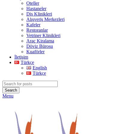
Oteller
Hastaneler
Diş Klinikleri
Alışveriş Merkezleri
Kafeler
Restoranlar
Vetriner Klinikleri
Araç Kiralama
Döviz Bürosu
Kuaförler
İletişim
Türkçe
English
Türkçe
Search
Menu