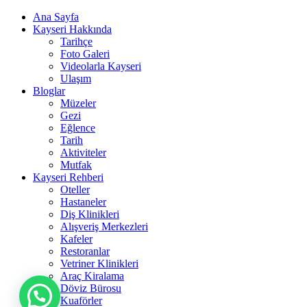
Ana Sayfa
Kayseri Hakkında
Tarihçe
Foto Galeri
Videolarla Kayseri
Ulaşım
Bloglar
Müzeler
Gezi
Eğlence
Tarih
Aktiviteler
Mutfak
Kayseri Rehberi
Oteller
Hastaneler
Diş Klinikleri
Alışveriş Merkezleri
Kafeler
Restoranlar
Vetriner Klinikleri
Araç Kiralama
Döviz Bürosu
Kuaförler