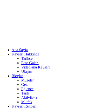
Ana Sayfa
Kayseri Hakkında
Tarihçe
Foto Galeri
Videolarla Kayseri
Ulaşım
Bloglar
Müzeler
Gezi
Eğlence
Tarih
Aktiviteler
Mutfak
Kayseri Rehberi